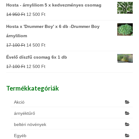
Hosta - árnyliliom 5 x kedvezményes csomag
14 950
Ft
12 500
Ft
Hosta x 'Drummer Boy' x 6 db -Drummer Boy
árnyliliom
17 100
Ft
14 500
Ft
Évelő díszfű csomag 6x 1 db
17 100
Ft
12 500
Ft
Termékkategóriák
Akció
árnyéktűrő
beltéri növények
Egyéb