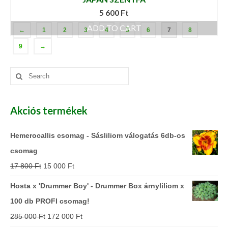
5 600
Ft
ADD TO CART
←
1
2
3
4
5
6
7
8
9
→
Search
for:
Akciós termékek
Hemerocallis csomag - Sásliliom válogatás 6db-os
csomag
17 800
Ft
15 000
Ft
Hosta x 'Drummer Boy' - Drummer Box árnyliliom x
100 db PROFI csomag!
285 000
Ft
172 000
Ft