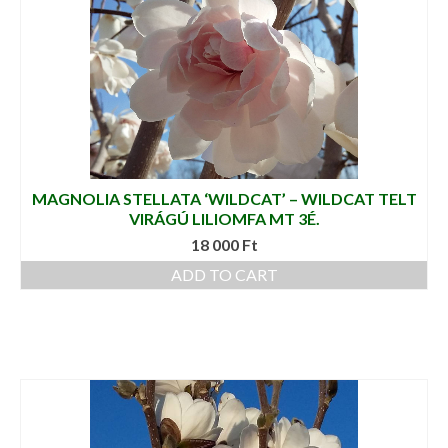
MAGNOLIA STELLATA ‘WILDCAT’ – WILDCAT TELT
VIRÁGÚ LILIOMFA MT 3É.
18 000
Ft
ADD TO CART