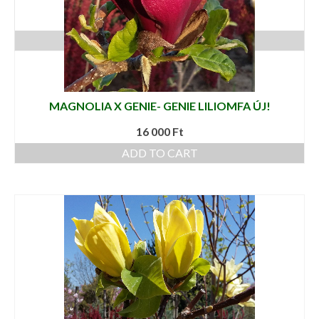
TÖMVETELT VIRÁGÚ LILIOMFA
16 000
Ft
ADD TO CART
MAGNOLIA X GENIE- GENIE LILIOMFA ÚJ!
16 000
Ft
ADD TO CART