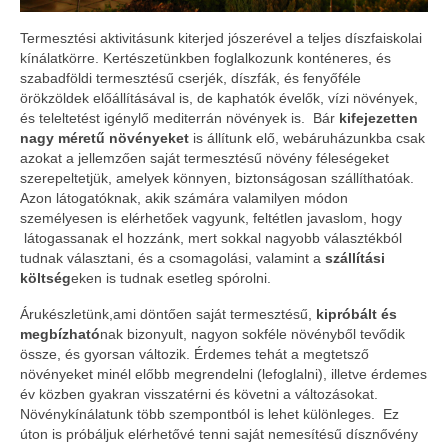
Termesztési aktivitásunk kiterjed jószerével a teljes díszfaiskolai
kínálatkörre. Kertészetünkben foglalkozunk konténeres, és
szabadföldi termesztésű cserjék, díszfák, és fenyőféle
örökzöldek előállításával is, de kaphatók évelők, vízi növények,
és teleltetést igénylő mediterrán növények is. Bár
kifejezetten
nagy méretű növényeket
is állítunk elő, webáruházunkba csak
azokat a jellemzően saját termesztésű növény féleségeket
szerepeltetjük, amelyek könnyen, biztonságosan szállíthatóak.
Azon látogatóknak, akik számára valamilyen módon
személyesen is elérhetőek vagyunk, feltétlen javaslom, hogy
látogassanak el hozzánk, mert sokkal nagyobb választékból
tudnak választani, és a csomagolási, valamint a
szállítási
költség
eken is tudnak esetleg spórolni.
Árukészletünk,ami döntően saját termesztésű,
kipróbált és
megbízható
nak bizonyult, nagyon sokféle növényből tevődik
össze, és gyorsan változik. Érdemes tehát a megtetsző
növényeket minél előbb megrendelni (lefoglalni), illetve érdemes
év közben gyakran visszatérni és követni a változásokat.
Növénykínálatunk több szempontból is lehet különleges. Ez
úton is próbáljuk elérhetővé tenni saját nemesítésű dísznővény