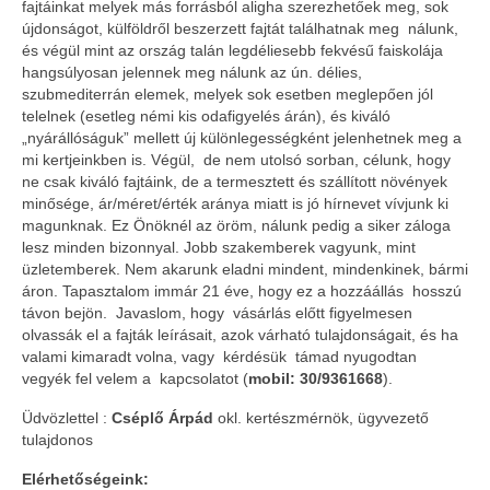
fajtáinkat melyek más forrásból aligha szerezhetőek meg, sok
újdonságot, külföldről beszerzett fajtát találhatnak meg nálunk,
és végül mint az ország talán legdéliesebb fekvésű faiskolája
hangsúlyosan jelennek meg nálunk az ún. délies,
szubmediterrán elemek, melyek sok esetben meglepően jól
telelnek (esetleg némi kis odafigyelés árán), és kiváló
„nyárállóságuk” mellett új különlegességként jelenhetnek meg a
mi kertjeinkben is. Végül, de nem utolsó sorban, célunk, hogy
ne csak kiváló fajtáink, de a termesztett és szállított növények
minősége, ár/méret/érték aránya miatt is jó hírnevet vívjunk ki
magunknak. Ez Önöknél az öröm, nálunk pedig a siker záloga
lesz minden bizonnyal. Jobb szakemberek vagyunk, mint
üzletemberek. Nem akarunk eladni mindent, mindenkinek, bármi
áron. Tapasztalom immár 21 éve, hogy ez a hozzáállás hosszú
távon bejön. Javaslom, hogy vásárlás előtt figyelmesen
olvassák el a fajták leírásait, azok várható tulajdonságait, és ha
valami kimaradt volna, vagy kérdésük támad nyugodtan
vegyék fel velem a kapcsolatot (
mobil: 30/9361668
).
Üdvözlettel :
Cséplő Árpád
okl. kertészmérnök, ügyvezető
tulajdonos
Elérhetőségeink: