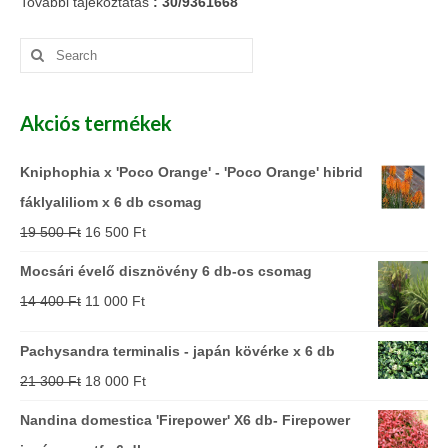
További tájékoztatás
: 30/9361668
Search
for:
Akciós termékek
Kniphophia x 'Poco Orange' - 'Poco Orange' hibrid
fáklyaliliom x 6 db csomag
19 500
Ft
16 500
Ft
Mocsári évelő disznövény 6 db-os csomag
14 400
Ft
11 000
Ft
Pachysandra terminalis - japán kövérke x 6 db
21 300
Ft
18 000
Ft
Nandina domestica 'Firepower' X6 db- Firepower