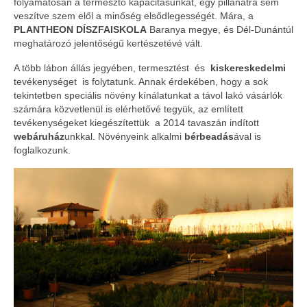
folyamatosan a termesztő kapacitásunkat, egy pillanatra sem
veszítve szem elől a minőség elsődlegességét. Mára, a
PLANTHEON DÍSZFAISKOLA
Baranya megye, és Dél-Dunántúl
meghatározó jelentőségű kertészetévé vált.
A több lábon állás jegyében, termesztést és
kiskereskedelmi
tevékenységet is folytatunk. Annak érdekében, hogy a sok
tekintetben speciális növény kínálatunkat a távol lakó vásárlók
számára közvetlenül is elérhetővé tegyük, az említett
tevékenységeket kiegészítettük a 2014 tavaszán indított
webáruház
unkkal. Növényeink alkalmi
bérbeadás
ával is
foglalkozunk.