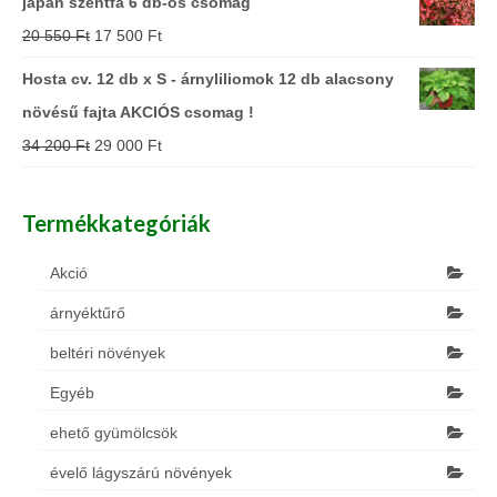
japán szentfa 6 db-os csomag
20 550
Ft
17 500
Ft
Hosta cv. 12 db x S - árnyliliomok 12 db alacsony
növésű fajta AKCIÓS csomag !
34 200
Ft
29 000
Ft
Termékkategóriák
Akció
árnyéktűrő
beltéri növények
Egyéb
ehető gyümölcsök
évelő lágyszárú növények