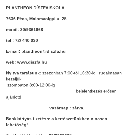
PLANTHEON DÍSZFAISKOLA
7636 Pécs, Malomvölgyi u. 25
mobil: 30/9361668
tel : 72/ 440 030
E-mail: plantheon@diszfa.hu
web: www.diszfa.hu
Nyitva tartásunk
: szezonban 7:00-tól 16:30-ig rugalmasan
kezeljük,
szombaton 8:00-12:00-ig
bejelentkezés erősen
ajánlott!
vasárnap : zárva.
Bankkártyás fizetésre a kertészetünkben nincsen
lehetőség!