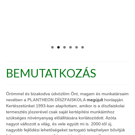
Emlékszem, hogy kb 30 éve még
szenzáció számba ment , hogy a budai
arborétum egyik védett zugában
megélt , virágzott és termést is hozott a
japán szentfa (Nandina domestica).
Azóta bebizonyosodott , hogy nem is
olyan érzékeny növényről van szó. <
BEMUTATKOZÁS
Örömmel és bizakodva üdvözlöm Önt, magam és munkatársaim
nevében a
PLANTHEON DÍSZFAISKOLA
megújult
honlapján.
Kertészetünket 1993-ban alapítottam, amikor is a díszfaiskolai
termesztés jószerével csak saját kertépítési munkáimhoz
szükséges növényanyag előállítására korlátozódott. Azóta
nagyot változott a világ, és vele együtt mi is. 2000-től új,
nagyobb fejlődési lehetőségeket tartogató telephelyen bővítjük