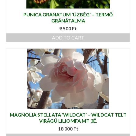
PUNICA GRANATUM ‘ÜZBÉG’ – TERMŐ
GRÁNÁTALMA
9 500
Ft
ADD TO CART
MAGNOLIA STELLATA ‘WILDCAT’ – WILDCAT TELT
VIRÁGÚ LILIOMFA MT 3É.
18 000
Ft