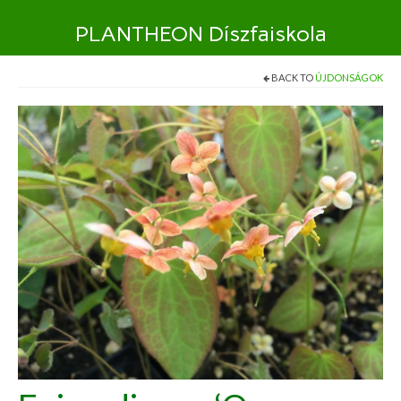
PLANTHEON Díszfaiskola
BACK TO
ÚJDONSÁGOK