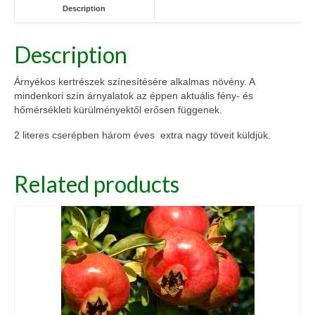
Description
quantity
Description
Árnyékos kertrészek színesítésére alkalmas növény. A
mindenkori szín árnyalatok az éppen aktuális fény- és
hőmérsékleti kürülményektől erősen függenek.
2 literes cserépben három éves extra nagy töveit küldjük.
Related products