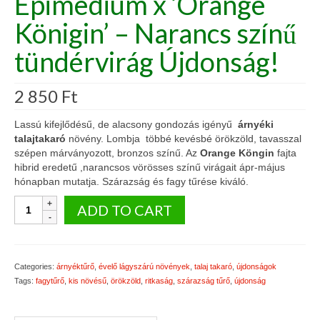
Epimedium x ‘Orange
Königin’ – Narancs színű
tündérvirág Újdonság!
2 850
Ft
Lassú kifejlődésű, de alacsony gondozás igényű
árnyéki
talajtakaró
növény. Lombja többé kevésbé örökzöld, tavasszal
szépen márványozott, bronzos színű. Az
Orange Köngin
fajta
hibrid eredetű ,narancsos vörösses színű virágait ápr-május
hónapban mutatja. Szárazság és fagy tűrése kiváló.
Epimedium
ADD TO CART
x
'Orange
Königin'
-
Categories:
árnyéktűrő
,
évelő lágyszárú növények
,
talaj takaró
,
újdonságok
Narancs
Tags:
fagytűrő
,
kis növésű
,
örökzöld
,
ritkaság
,
szárazság tűrő
,
újdonság
színű
tündérvirág
Újdonság!