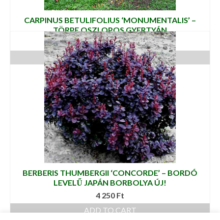
CARPINUS BETULIFOLIUS ‘MONUMENTALIS’ –
TÖRPE OSZLOPOS GYERTYÁN
12 000
Ft
ADD TO CART
BERBERIS THUMBERGII ‘CONCORDE’ – BORDÓ
LEVELŰ JAPÁN BORBOLYA ÚJ!
4 250
Ft
ADD TO CART