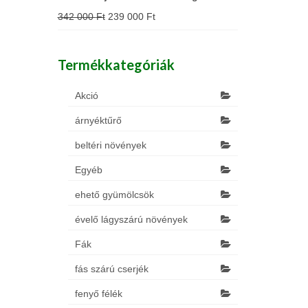
342 000
Ft
239 000
Ft
Termékkategóriák
Akció
árnyéktűrő
beltéri növények
Egyéb
ehető gyümölcsök
évelő lágyszárú növények
Fák
fás szárú cserjék
fenyő félék