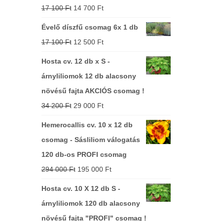
17 100
Ft
14 700
Ft
Évelő díszfű csomag 6x 1 db
17 100
Ft
12 500
Ft
Hosta cv. 12 db x S -
árnyliliomok 12 db alacsony
növésű fajta AKCIÓS csomag !
34 200
Ft
29 000
Ft
Hemerocallis cv. 10 x 12 db
csomag - Sásliliom válogatás
120 db-os PROFI csomag
294 000
Ft
195 000
Ft
Hosta cv. 10 X 12 db S -
árnyliliomok 120 db alacsony
növésű fajta "PROFI" csomag !