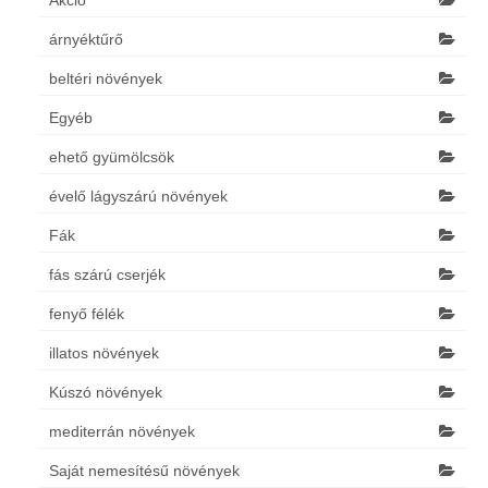
Akció
árnyéktűrő
beltéri növények
Egyéb
ehető gyümölcsök
évelő lágyszárú növények
Fák
fás szárú cserjék
fenyő félék
illatos növények
Kúszó növények
mediterrán növények
Saját nemesítésű növények