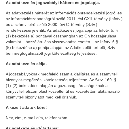
Az adatkezelés jogszabályi háttere és jogalapja:
Az adatkezelés hátterét az információs önrendelkezési jogról és
az információszabadságról szóló 2011. évi CXII. törvény (Infotv.)
és a számvitelről szóló 2000. évi C. törvény (Sztv.)
rendelkezései jelentik. Az adatkezelés jogalapja az Infotv. 5. §
(1) bekezdés a) pontjával összhangban az Ön hozzájárulása,
valamint – hozzájárulása visszavonása esetén – az Infotv. 6 §
(5) bekezdése a) pontja alapján az Adatkezelőt terhelő, Sztv-
ben megfogalmazott jogi kötelezettség teljesítése.
Az adatkezelés célja:
A jogszabályoknak megfelelő számla kiállítása és a számviteli
bizonylat-megőrzési kötelezettség teljesítése. Az Sztv. 169. §
(1)-(2) bekezdése alapján a gazdasági társaságoknak a
könyvviteli elszámolást közvetlenül és közvetetten alátámasztó
számviteli bizonylatot meg kell őrizniük.
A kezelt adatok köre:
Név, cím, e-mail cím, telefonszám.
Az adatkezelés időtartama: