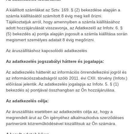
A kiállított számlákat az Sztv. 169. § (2) bekezdése alapján a
számla kiállításától számított 8 évig meg kell őrizni.
Tájékoztatjuk arról, hogy amennyiben a számla kiállításához
adott hozzájárulását visszavonja, az Adatkezelő az Infotv. 6. §
(5) bekezdés a) pontja alapján jogosult a számla kiállítása során
megismert személyes adatait 8 évig megőrizni.
Az áruszállításhoz kapcsolódó adatkezelés
Az adatkezelés jogszabályi háttere és jogalapja:
Az adatkezelés hátterét az információs önrendelkezési jogról és
az információszabadságról szóló 2011. évi CXII. törvény (Infotv.)
előírásai jelentik. Az adatkezelés jogalapja az Infotv. 5. § (1)
bekezdés a) pontjával összhangban az Ön hozzájárulása.
Az adatkezelés célja:
Az áruszállítás esetében az adatkezelés célja az, hogy a
megrendelt árut az Ön igényéhez alkalmazkodva szerződéses
partnerünk közreműködésével kiszállítsuk az Ön számára.