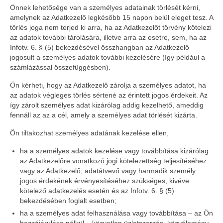
Önnek lehetősége van a személyes adatainak törlését kérni,
amelynek az Adatkezelő legkésőbb 15 napon belül eleget tesz. A
törlés joga nem terjed ki arra, ha az Adatkezelőt törvény kötelezi
az adatok további tárolására, illetve arra az esetre, sem, ha az
Infotv. 6. § (5) bekezdésével összhangban az Adatkezelő
jogosult a személyes adatok további kezelésére (így például a
számlázással összefüggésben).
Ön kérheti, hogy az Adatkezelő zárolja a személyes adatot, ha
az adatok végleges törlés sértené az érintett jogos érdekeit. Az
így zárolt személyes adat kizárólag addig kezelhető, ameddig
fennáll az az a cél, amely a személyes adat törlését kizárta.
Ön tiltakozhat személyes adatának kezelése ellen,
ha a személyes adatok kezelése vagy továbbítása kizárólag
az Adatkezelőre vonatkozó jogi kötelezettség teljesítéséhez
vagy az Adatkezelő, adatátvevő vagy harmadik személy
jogos érdekének érvényesítéséhez szükséges, kivéve
kötelező adatkezelés esetén és az Infotv. 6. § (5)
bekezdésében foglalt esetben;
ha a személyes adat felhasználása vagy továbbítása – az Ön