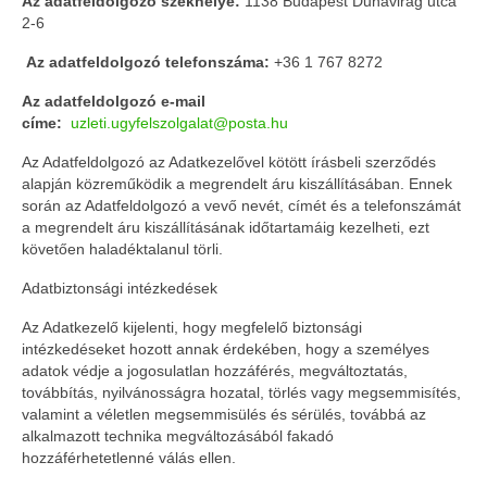
Az adatfeldolgozó székhelye:
1138 Budapest Dunavirág utca
2-6
Az adatfeldolgozó telefonszáma:
+36 1 767 8272
Az adatfeldolgozó e-mail
címe:
uzleti.ugyfelszolgalat@posta.hu
Az Adatfeldolgozó az Adatkezelővel kötött írásbeli szerződés
alapján közreműködik a megrendelt áru kiszállításában. Ennek
során az Adatfeldolgozó a vevő nevét, címét és a telefonszámát
a megrendelt áru kiszállításának időtartamáig kezelheti, ezt
követően haladéktalanul törli.
Adatbiztonsági intézkedések
Az Adatkezelő kijelenti, hogy megfelelő biztonsági
intézkedéseket hozott annak érdekében, hogy a személyes
adatok védje a jogosulatlan hozzáférés, megváltoztatás,
továbbítás, nyilvánosságra hozatal, törlés vagy megsemmisítés,
valamint a véletlen megsemmisülés és sérülés, továbbá az
alkalmazott technika megváltozásából fakadó
hozzáférhetetlenné válás ellen.