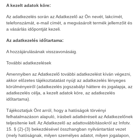
A kezelt adatok köre:
Az adatkezelés során az Adatkezelő az Ön nevét, lakcímét,
telefonszámát, e-mail címét, a megvásárolt termék jellemzőit és
a vásárlás időpontját kezeli.
Az adatkezelés időtartama:
A hozzájárulásának visszavonásáig.
További adatkezelések
Amennyiben az Adatkezelő további adatkezelést kíván végezni,
akkor előzetes tájékoztatatást nyújt az adatkezelés lényeges
körülményeiről (adatkezelés jogszabályi háttere és jogalapja, az
adatkezelés célja, a kezelt adatok köre, az adatkezelés
időtartama).
Tájékoztatjuk Önt arról, hogy a hatóságok törvényi
felhatalmazáson alapuló, írásbeli adatkéréseit az Adatkezelőnek
teljesítenie kell. Az Adatkezelő az adattovábbításokról az Infotv.
15. § (2)-(3) bekezdésével összhangban nyilvántartást vezet
(mely hatóságnak, milyen személyes adatot, milyen jogalapon,