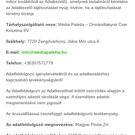
mikor továbbított az Adatkezelő), amelynek tartalmáról kérésére
az Adatkezelő tájékoztatást nyújt, kivéve, ha a tájékoztatását
törvény kizárja.
Tárhelyszolgáltató neve:
Média Paletta – Ormándlakyné Cser
Krisztina EV.
Székhely:
7720 Zengővárkony, Jókai Mór utca 6.
E-mail:
info@mediapaletta.hu
Telefon:
+36307571779
Adatfeldolgozó igénybevételéről és az adatkezeléshez
kapcsolódó tevékenységükről
Az Adatfeldolgozó az Adatkezelővel kötött szerződés alapján a
személyes adatok tárolását végzi. A személyes adatok
megismerésére nem jogosult.
Az áruszállítással összefüggő adatfeldolgozói tevékenység
Az adatfeldolgozó megnevezése:
Magyar Posta Zrt.