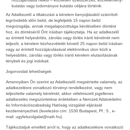
hozzájárulása nélkül – közvetlen üzletszerzés, közvélemény-
kutatás vagy tudományos kutatás céljára történik.
Az Adatkezelő a tiltakozást a kérelem benyújtásától számított
legrövidebb időn belül, de legfeljebb 15 napon belül
megvizsgálja, annak megalapozottsága kérdésében döntést
hoz, és döntéséről Önt írásban tájékoztatja. Ha az adatkezelő
az érintett helyesbítés, zárolás vagy törlés iránti kérelmét nem
teljesíti, a kérelem kézhezvételét követő 25 napon belül írásban
vagy az érintett hozzájárulásával elektronikus úton közli a
helyesbítés, zárolás vagy törlés iránti kérelem elutasításának
ténybeli és jogi indokait.
Jogorvoslati lehetőségek
Amennyiben Ön szerint az Adatkezelő megsértette valamely, az
adatkezelésre vonatkozó törvényi rendelkezést, vagy nem
teljesítette valamely kérelmét, akkor vélelmezett jogellenes
adatkezelés megszüntetése érdekében a Nemzeti Adatvédelmi
és Információszabadság Hatóság vizsgálati eljárását
kezdeményezheti (levelezési cím: 1530 Budapest, Pf.: 5., e-
mail: ugyfelszolgalat@naih.hu).
Tájékoztatjuk emellett arról is, hogy az adatkezelésre vonatkozó