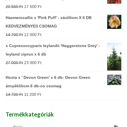
20 550
Ft
17 500
Ft
Haemerocallis x 'Pink Puff' - sásliliom X 6 DB
KEDVEZMÉNYES CSOMAG
14 700
Ft
12 000
Ft
x Cupressocyparis leylandii 'Haggerstone Grey' -
leyland ciprus x 6 db
27 000
Ft
23 000
Ft
Hosta x ' Devon Green' x 6 db- Devon Green
árnyékliliom 6 db-os csomag
14 700
Ft
11 200
Ft
Termékkategóriák