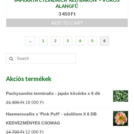
ALANGFŰ
3 450
Ft
ADD TO CART
←
1
2
3
4
5
6
Search
for:
Akciós termékek
Pachysandra terminalis - japán kövérke x 6 db
21 300
Ft
18 000
Ft
Haemerocallis x 'Pink Puff' - sásliliom X 6 DB
KEDVEZMÉNYES CSOMAG
14 700
Ft
12 000
Ft