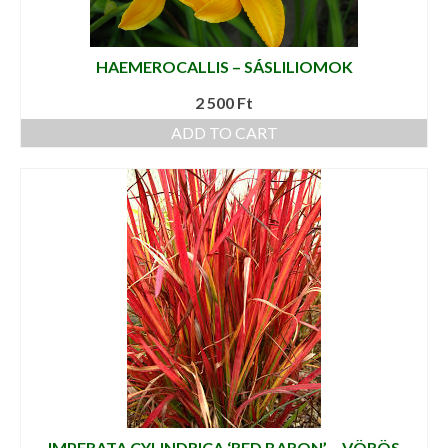
HAEMEROCALLIS – SÁSLILIOMOK
2 500
Ft
ADD TO CART
IMPERATA CYLINDRICA ‘RED BARON’ – VÖRÖS