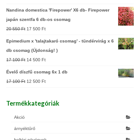
Nandina domestica 'Firepower' X6 db- Firepower
japán szentfa 6 db-os csomag
20 550
Ft
17 500
Ft
Epimedium x 'talajtakaró csomag' - tündérvirág x 6
db csomag (Újdonság! )
17 100
Ft
14 500
Ft
Évelő díszfű csomag 6x 1 db
17 100
Ft
12 500
Ft
Termékkategóriák
Akció
árnyéktűrő
beltéri növények