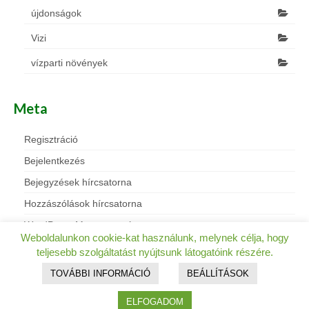
újdonságok
Vizi
vízparti növények
Meta
Regisztráció
Bejelentkezés
Bejegyzések hírcsatorna
Hozzászólások hírcsatorna
WordPress Magyarország
Weboldalunkon cookie-kat használunk, melynek célja, hogy
teljesebb szolgáltatást nyújtsunk látogatóink részére.
TOVÁBBI INFORMÁCIÓ
BEÁLLÍTÁSOK
© 2026 PLANTHEON Díszfaiskola - WordPress Theme by
ELFOGADOM
Kadence WP