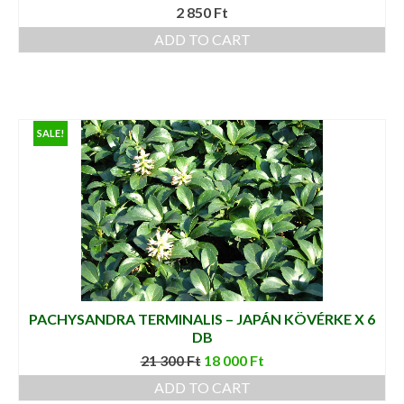
2 850
Ft
ADD TO CART
SALE!
PACHYSANDRA TERMINALIS – JAPÁN KÖVÉRKE X 6
DB
21 300
Ft
18 000
Ft
ADD TO CART