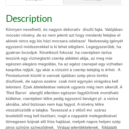
Description
Könnyen nevelhető, és nagyon dekoratív díszfű fajta. Valójában
mocsári növény, de ez nem jelenti azt hogy mindenki felejtse el
akinek nincs egy kis házi mocsara odahaza! Nedvesség igényét
egyszerű módszerekkel is ki lehet elégíteni. Legegyszerűbb, ha
gyakran locsoljuk. Következő fokozat. ha cserépben tartva
teszünk egy vízmegtartó cserép alátétet alája, az meg már
egészen elegáns megoldás, ha az egész cserepet egy vízhatlan
kaspóba rejtjük, így akár a vízszint a cserép tetejéig is érhet. A
Penisetumok között is vannak újabban szép piros lombú
díszfüvek, de sajnos ezekre csak mint egynyári virágokra kell
tekinteni. Ezek átteleltetése nekünk ugyanis még nem sikerült. A
‘Red Baron’ alangfű ellenben egészen fagytűrőnek mondható
kiültetve, cserépben télire pedig egyszerű bevágni pl. a vizóra
aknába, ahol biztosan nem kap fagyot. A növény télire
visszahúzódik a talajba. Tavasszal a z előző évi száraz
levelektől meg kell tisztítani, majd a nappalok melegedésével
tömegesen bújnak elő friss hajtásai, melyek napos helyen szép
piros színűre színeződnek. Virágai jelentéktelenek, földalatti