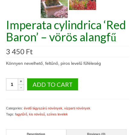
Imperata cylindrica ‘Red
Baron’ – vörös alangfű
3 450
Ft
Könnyen nevelhető, feltűnő, piros levelű fűféleség
Imperata
ADD TO CART
cylindrica
'Red
Baron'
-
Categories:
évelő lágyszárú növények
,
vízparti növények
vörös
Tags:
fagytűrő
,
kis növésű
,
színes levelek
alangfű
quantity
Description
Reviews (0)