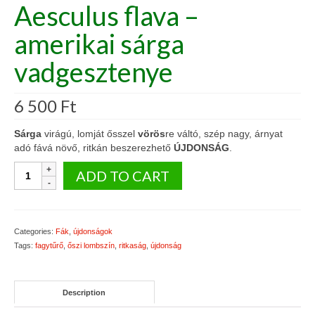
Aesculus flava –
amerikai sárga
vadgesztenye
6 500
Ft
Sárga
virágú, lomját ősszel
vörös
re váltó, szép nagy, árnyat
adó fává növő, ritkán beszerezhető
ÚJDONSÁG
.
Aesculus
ADD TO CART
flava
-
amerikai
sárga
Categories:
Fák
,
újdonságok
vadgesztenye
Tags:
fagytűrő
,
őszi lombszín
,
ritkaság
,
újdonság
quantity
Description