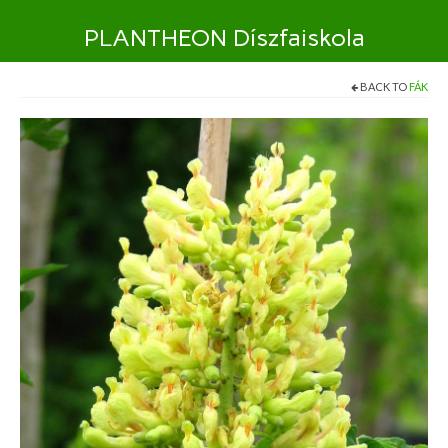
PLANTHEON Díszfaiskola
BACK TO
FÁK