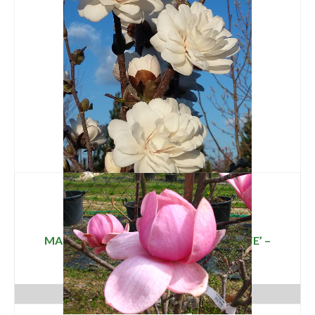
MAGNOLIA STELLATA ‘MAG’S PIRUETTE’ –
TÖMVETELT VIRÁGÚ LILIOMFA
16 000
Ft
ADD TO CART