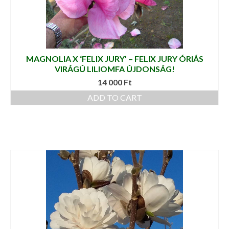
MAGNOLIA X ‘FELIX JURY’ – FELIX JURY ÓRIÁS
VIRÁGÚ LILIOMFA ÚJDONSÁG!
14 000
Ft
ADD TO CART