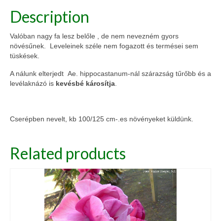
Description
Valóban nagy fa lesz belőle , de nem nevezném gyors
növésűnek. Leveleinek széle nem fogazott és termései sem
tüskések.
A nálunk elterjedt Ae. hippocastanum-nál szárazság tűrőbb és a
levélaknázó is
kevésbé károsítja
.
Cserépben nevelt, kb 100/125 cm-.es növényeket küldünk.
Related products