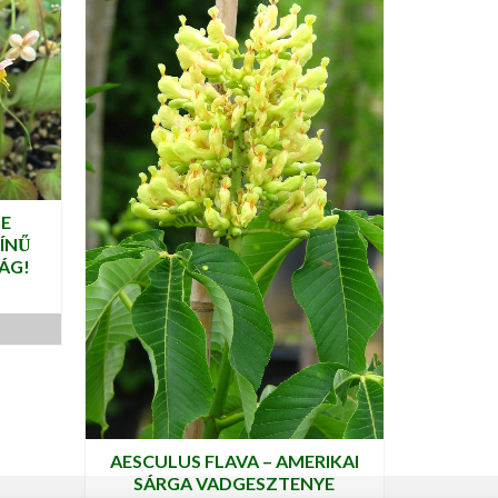
GE
ZÍNŰ
ÁG!
AESCULUS FLAVA – AMERIKAI
SÁRGA VADGESZTENYE