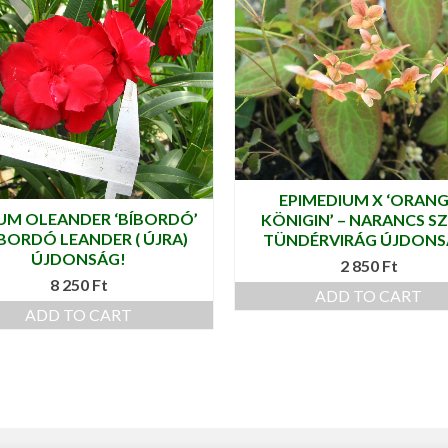
EPIMEDIUM X ‘ORAN
UM OLEANDER ‘BÍBORDÓ’
KÖNIGIN’ – NARANCS S
ÍBORDÓ LEANDER ( ÚJRA)
TÜNDÉRVIRÁG ÚJDONS
ÚJDONSÁG!
2 850
Ft
8 250
Ft
ADD TO CART
ADD TO CART