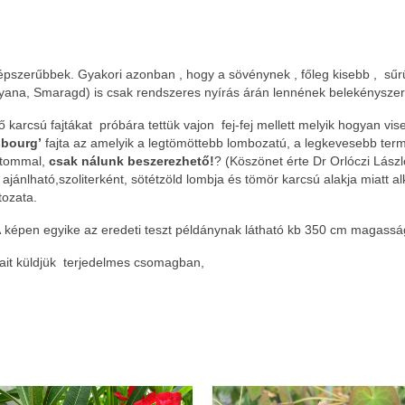
épszerűbbek. Gyakori azonban , hogy a sövénynek , főleg kisebb , sűr
yana, Smaragd) is csak rendszeres nyírás árán lennének belekényszerí
karcsú fajtákat próbára tettük vajon fej-fej mellett melyik hogyan vise
sbourg’
fajta az amelyik a legtömöttebb lombozatú, a legkevesebb ter
dtommal,
csak nálunk beszerezhető!
? (Köszönet érte Dr Orlóczi Lászl
 ajánlható,szoliterként, sötétzöld lombja és tömör karcsú alakja miatt 
tozata.
 A képen egyike az eredeti teszt példánynak látható kb 350 cm magass
yait küldjük terjedelmes csomagban,