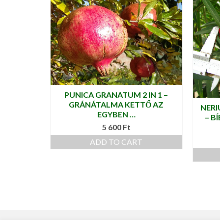
PUNICA GRANATUM 2 IN 1 –
GRÁNÁTALMA KETTŐ AZ
NERI
EGYBEN …
– B
5 600
Ft
ADD TO CART