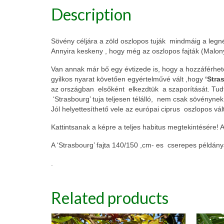
Description
Sövény céljára a zöld oszlopos tuják mindmáig a legn
Annyira keskeny , hogy még az oszlopos fajták (Malon
Van annak már bő egy évtizede is, hogy a hozzáférhető 
gyilkos nyarat követően egyértelművé vált ,hogy
‘Stra
az országban elsőként elkezdtük a szaporítását. Tu
‘Strasbourg’ tuja teljesen télálló, nem csak sövénynek
Jól helyettesíthető vele az európai ciprus oszlopos vál
Kattintsanak a képre a teljes habitus megtekintésére!
A ‘Strasbourg’ fajta 140/150 ,cm- es cserepes példán
.
Related products