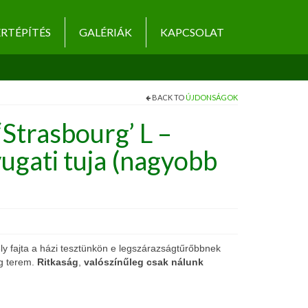
RTÉPÍTÉS
GALÉRIÁK
KAPCSOLAT
BACK TO
ÚJDONSÁGOK
‘Strasbourg’ L –
ugati tuja (nagyobb
y fajta a házi tesztünkön e legszárazságtűrőbbnek
ig terem.
Ritkaság
,
valószínűleg csak nálunk