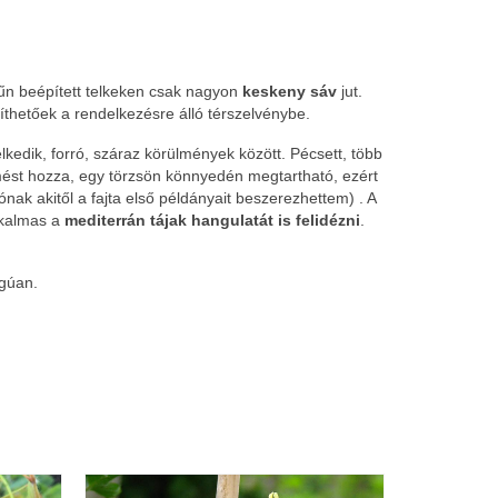
űn beépített telkeken csak nagyon
keskeny sáv
jut.
thetőek a rendelkezésre álló térszelvénybe.
lkedik, forró, száraz körülmények között. Pécsett, több
mést hozza, egy törzsön könnyedén megtartható, ezért
ónak akitől a fajta első példányait beszerezhettem) . A
alkalmas a
mediterrán tájak hangulatát is felidézni
.
ágúan.