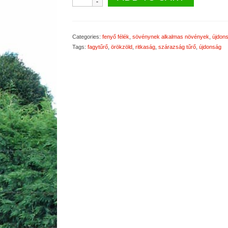
occidentalis
'Strasbourg'
L
-
Categories:
fenyő félék
,
sövénynek alkalmas növények
,
újdon
karcsú
Tags:
fagytűrő
,
örökzöld
,
ritkaság
,
szárazság tűrő
,
újdonság
oszlopos
nyugati
tuja
(nagyobb
méret)
quantity