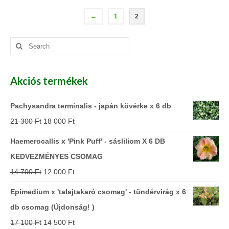
←
1
2
Search
for:
Akciós termékek
Pachysandra terminalis - japán kövérke x 6 db
21 300
Ft
18 000
Ft
Haemerocallis x 'Pink Puff' - sásliliom X 6 DB
KEDVEZMÉNYES CSOMAG
14 700
Ft
12 000
Ft
Epimedium x 'talajtakaró csomag' - tündérvirág x 6
db csomag (Újdonság! )
17 100
Ft
14 500
Ft