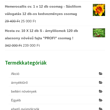
Hemerocallis cv. 1 x 12 db csomag - Sásliliom
válogatás 12 db-os kedvezményes csomag
29 400
Ft
25 000
Ft
Hosta cv. 10 X 12 db S - árnyliliomok 120 db
alacsony növésű fajta "PROFI" csomag !
342 000
Ft
239 000
Ft
Termékkategóriák
Akció
árnyéktűrő
beltéri növények
Egyéb
ehető gyümölcsök