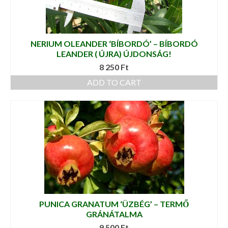
NERIUM OLEANDER ‘BÍBORDÓ’ – BÍBORDÓ
LEANDER ( ÚJRA) ÚJDONSÁG!
8 250
Ft
ADD TO CART
PUNICA GRANATUM ‘ÜZBÉG’ – TERMŐ
GRÁNÁTALMA
9 500
Ft